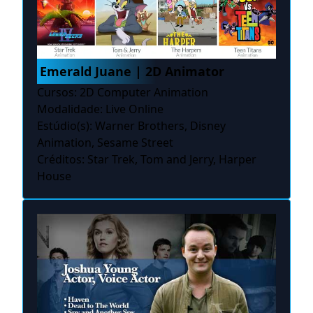
Emerald Juane | 2D Animator
Cursos: 2D Computer Animation
Modalidade: Live Online
Estúdio(s): Warner Brothers, Disney
Animation, Sesame Street
Créditos: Star Trek, Tom and Jerry, Harper
House