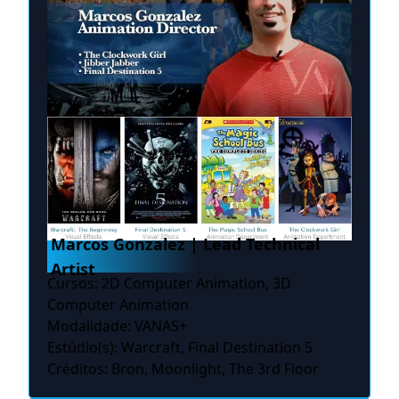
Marcos Gonzalez | Lead Technical
Artist
Cursos: 2D Computer Animation, 3D
Computer Animation
Modalidade: VANAS+
Estúdio(s): Warcraft, Final Destination 5
Créditos: Bron, Moonlight, The 3rd Floor