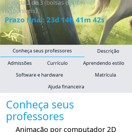
Rodada 2 de 3 (bolsas de 10%
disponíveis).
Prazo final: 23d 14h 41m 41s
Conheça seus professores
Descrição
Admissões
Currículo
Aprendendo estilo
Software e hardware
Matrícula
Ajuda financeira
Conheça seus
professores
Animação por computador 2D