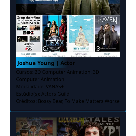
Joshua Young | Actor
Cursos: 2D Computer Animation, 3D
Computer Animation
Modalidade: VANAS+
Estúdio(s): Actors Guild
Créditos: Bossy Bear, To Make Matters Worse