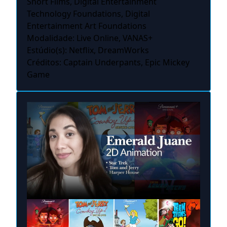
Short Films, Digital Entertainment
Technology Foundations, Digital
Entertainment Art Foundations
Modalidade: Live Online, VANAS+
Estúdio(s): Netflix, DreamWorks
Créditos: Captain Underpants, Epic Mickey
Game