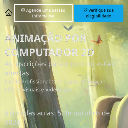
Agende uma Sessão
Verifique sua
Informativa
elegibilidade
ANIMAÇÃO POR
COMPUTADOR 2D
As inscrições para o outono estão
abertas
Escola Profissional Online para Animação,
Efeitos Visuais e Videojogos.
Início das aulas: 5 de outubro de
2026