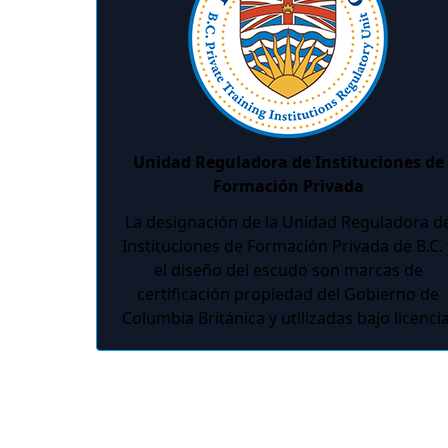
Unidad Reguladora de Instituciones de
Formación Privada
La designación de la Unidad Reguladora d
Instituciones de Formación Privada de B.C. 
el diseño del escudo son marcas de
certificación propiedad del Gobierno de
Columbia Británica y utilizadas bajo licencia