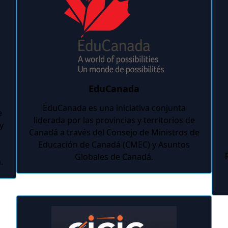
EduCanada
EduCanada es una iniciativa conjunta
e
liderada por las provincias y territorios de
y
Canadá a través del Consejo de Ministros de
Educación de Canadá (CMEC) y Asuntos
Globales de Canadá.
.