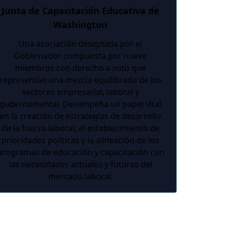
Junta de Capacitación Educativa de
Washington
Una asociación designada por el
Gobernador compuesta por nueve
miembros con derecho a voto que
representan una mezcla equilibrada de los
sectores empresarial, laboral y
gubernamental. Desempeña un papel vital
en la creación de estrategias de desarrollo
de la fuerza laboral, el establecimiento de
prioridades políticas y la alineación de los
programas de educación y capacitación con
las necesidades actuales y futuras del
mercado laboral.