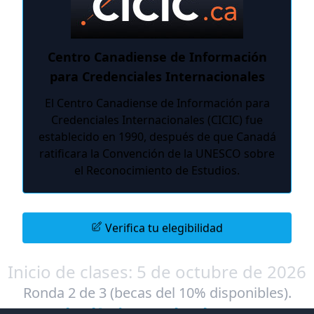
Centro Canadiense de Información
para Credenciales Internacionales
El Centro Canadiense de Información para
Credenciales Internacionales (CICIC) fue
establecido en 1990, después de que Canadá
ratificara la Convención de la UNESCO sobre
el Reconocimiento de Estudios.
Verifica tu elegibilidad
Inicio de clases: 5 de octubre de 2026
Ronda 2 de 3 (becas del 10% disponibles).
Fecha límite: 23d 20h 37m 3s