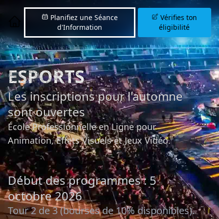
Planifiez une Séance
Vérifies ton
d'Information
éligibilité
ESPORTS
Les inscriptions pour l'automne
sont ouvertes
École Professionnelle en Ligne pour
Animation, Effets Visuels et Jeux Vidéo.
Début des programmes : 5
octobre 2026
Tour 2 de 3 (bourses de 10% disponibles).