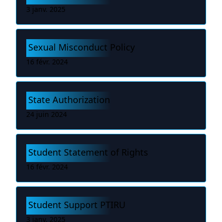
3 janv. 2025
Sexual Misconduct Policy
16 févr. 2024
State Authorization
24 juin 2024
Student Statement of Rights
16 févr. 2024
Student Support PTIRU
3 janv. 2025