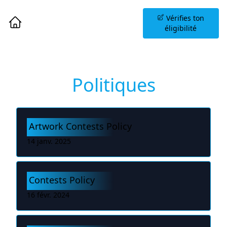
Planifiez une Séance
Vérifies ton
d'Information
éligibilité
Politiques
Artwork Contests Policy
14 janv. 2025
Contests Policy
16 févr. 2024