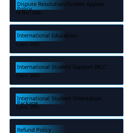
Dispute Resolution/Grades Appeal
Policy
16 févr. 2024
International Education
3 janv. 2025
International Student Support IRCC
3 janv. 2025
International Student Orientation
Package
3 janv. 2025
Refund Policy