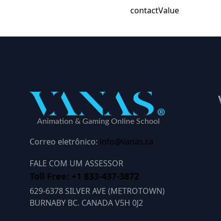
contactValue
Correo eletrônico:
info@vanas.ca
FALE COM UM ASSESSOR
Toll Free: +1 833-437-3872
629-6378 SILVER AVE (METROTOWN)
BURNABY BC. CANADA V5H 0J2