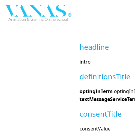
headline
intro
definitionsTitle
optingInTerm
optingInD
textMessageServiceTe
consentTitle
consentValue