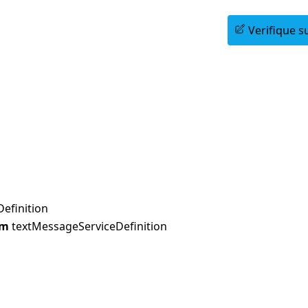
Agende uma Sessão Informativa
Verifique su
efinition
rm
textMessageServiceDefinition