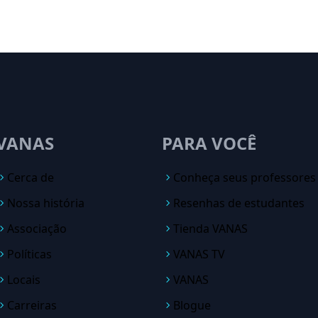
VANAS
PARA VOCÊ
Cerca de
Conheça seus professores
Nossa história
Resenhas de estudantes
Associação
Tienda VANAS
Políticas
VANAS TV
Locais
VANAS
Carreiras
Blogue